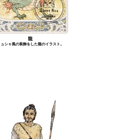
龍
ミュシャ風の装飾をした龍のイラスト。