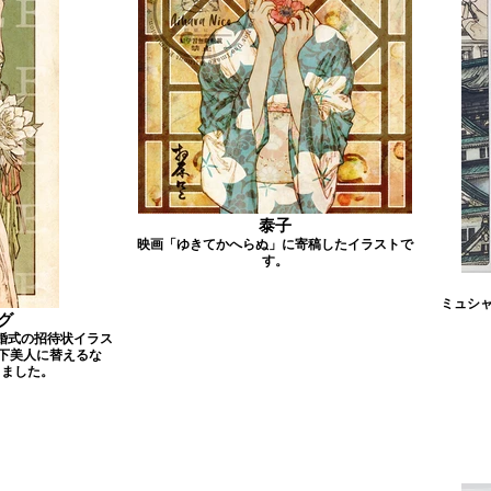
泰子
映画「ゆきてかへらぬ」に寄稿したイラストで
す。
ミュシ
グ
婚式の招待状イラス
下美人に替えるな
しました。