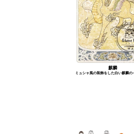
麒麟
ミュシャ風の装飾をした白い麒麟の