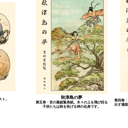
秋津島の夢
スト。
第四巻・
第五巻・言の葉総覧表紙。木々の上を飛び回る
出す場面
子供たちは秋を告げる神の化身です。